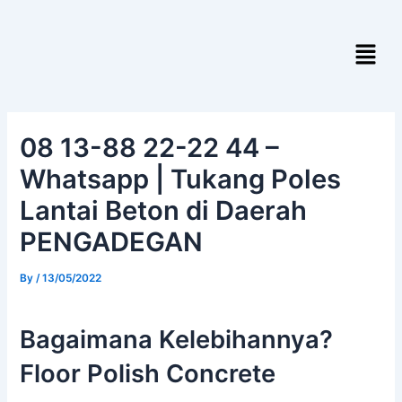
Skip
Post
to
navigation
Menu
content
08 13-88 22-22 44 –
Whatsapp | Tukang Poles
Lantai Beton di Daerah
PENGADEGAN
By
/
13/05/2022
Bagaimana Kelebihannya?
Floor Polish Concrete