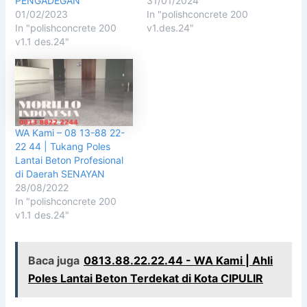
PENGADEGAN
31/01/2024
01/02/2023
In "polishconcrete 200
In "polishconcrete 200
v1.des.24"
v1.1 des.24"
WA Kami – 08 13-88 22-
22 44 | Tukang Poles
Lantai Beton Profesional
di Daerah SENAYAN
28/08/2022
In "polishconcrete 200
v1.1 des.24"
Baca juga
0813.88.22.22.44 - WA Kami | Ahli
Poles Lantai Beton Terdekat di Kota CIPULIR